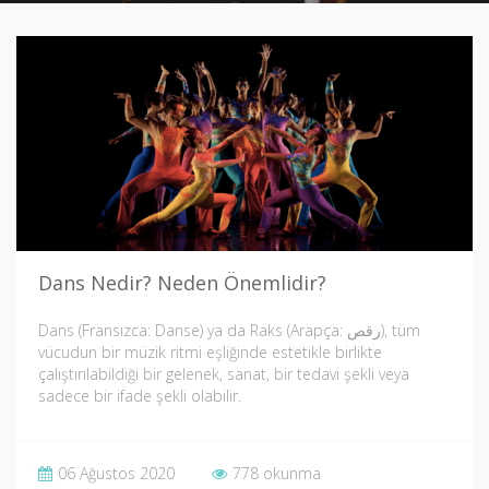
Dans Nedir? Neden Önemlidir?
Dans (Fransızca: Danse) ya da Raks (Arapça: رقص), tüm
vücudun bir müzik ritmi eşliğinde estetikle birlikte
çalıştırılabildiği bir gelenek, sanat, bir tedavi şekli veya
sadece bir ifade şekli olabilir.
06 Ağustos 2020
778 okunma